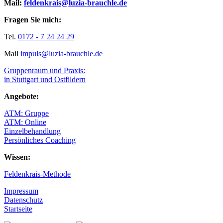
Mail:
feldenkrais@luzia-brauchle.de
Fragen Sie mich:
Tel.
0172 - 7 24 24 29
Mail
impuls@luzia-brauchle.de
Gruppenraum und Praxis:
in Stuttgart und Ostfildern
Angebote:
ATM: Gruppe
ATM: Online
Einzelbehandlung
Persönliches Coaching
Wissen:
Feldenkrais-Methode
Impressum
Datenschutz
Startseite